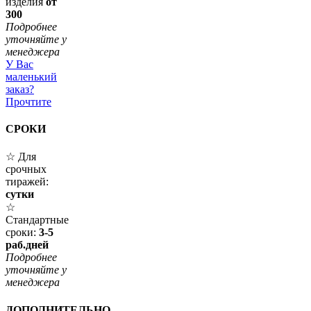
изделия
от
300
Подробнее
уточняйте у
менеджера
У Вас
маленький
заказ?
Прочтите
СРОКИ
☆ Для
срочных
тиражей:
сутки
☆
Стандартные
сроки:
3-5
раб.дней
Подробнее
уточняйте у
менеджера
ДОПОЛНИТЕЛЬНО