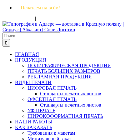
Skip
Печатаем на всём!
Быстро! Доступно! Качественно!
to
|
content
8 (862) 237-27-47
info@tipografiyaadler.ru
Результат
поиска:
ГЛАВНАЯ
ПРОДУКЦИЯ
ПОЛИГРАФИЧЕСКАЯ ПРОДУКЦИЯ
ПЕЧАТЬ БОЛЬШИХ РАЗМЕРОВ
РЕКЛАМНАЯ ПРОДУКЦИЯ
ВИДЫ ПЕЧАТИ
ЦИФРОВАЯ ПЕЧАТЬ
Стандарты печатных листов
ОФСЕТНАЯ ПЕЧАТЬ
Стандарты печатных листов
УФ ПЕЧАТЬ
ШИРОКОФОРМАТНАЯ ПЕЧАТЬ
НАШИ РАБОТЫ
КАК ЗАКАЗАТЬ
Требования к макетам
Минимальный заказ