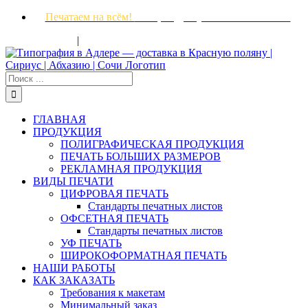
Skip
Печатаем на всём!
Быстро! Доступно! Качественно!
to
|
content
8 (862) 237-27-47
info@tipografiyaadler.ru
Результат
поиска:
ГЛАВНАЯ
ПРОДУКЦИЯ
ПОЛИГРАФИЧЕСКАЯ ПРОДУКЦИЯ
ПЕЧАТЬ БОЛЬШИХ РАЗМЕРОВ
РЕКЛАМНАЯ ПРОДУКЦИЯ
ВИДЫ ПЕЧАТИ
ЦИФРОВАЯ ПЕЧАТЬ
Стандарты печатных листов
ОФСЕТНАЯ ПЕЧАТЬ
Стандарты печатных листов
УФ ПЕЧАТЬ
ШИРОКОФОРМАТНАЯ ПЕЧАТЬ
НАШИ РАБОТЫ
КАК ЗАКАЗАТЬ
Требования к макетам
Минимальный заказ